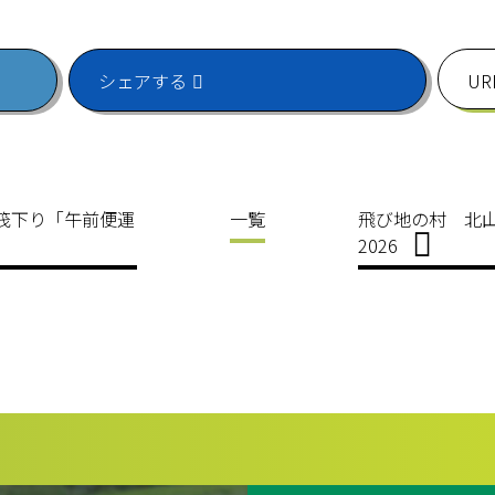
シェアする
U
光筏下り「午前便運
一覧
飛び地の村 北山村
2026