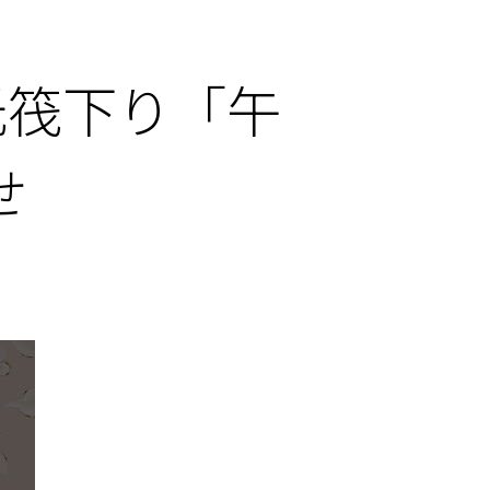
光筏下り「午
せ