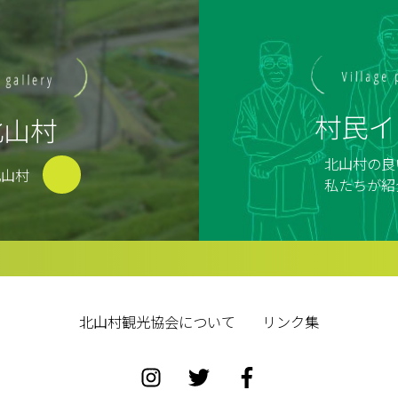
村民イ
北山村
北山村の良
北山村
私たちが紹
北山村観光協会について
リンク集