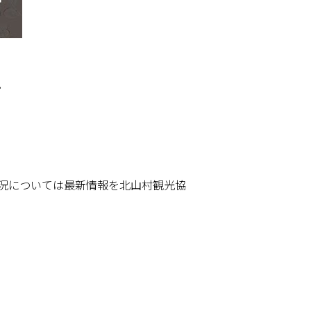
。
。
況については最新情報を北山村観光協